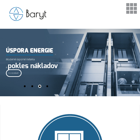
Výťahy
Kabíny
ÚSPORA ENERGIE
Dvere
Moderné úsporné riešenia
pokles nákladov
Ovládače
a
ČO ROBÍME?
Rozvádzače
Stroje
Nový výťah
Modernizácia výťahu
Servis výťahu