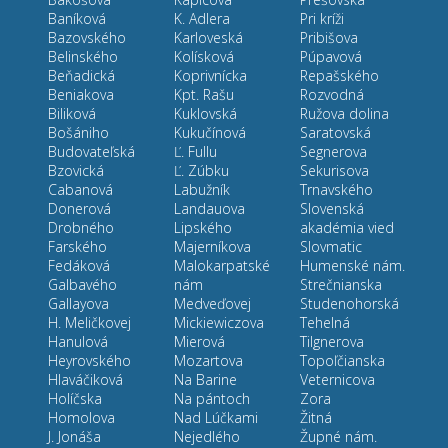
Baníková
K. Adlera
Pri kríži
Bazovského
Karloveská
Pribišova
Belinského
Kolísková
Púpavová
Beňadická
Koprivnícka
Repašského
Beniakova
Kpt. Rašu
Rozvodná
Biliková
Kuklovská
Ružova dolina
Bošániho
Kukučínová
Saratovská
Budovateľská
Ľ. Fullu
Segnerova
Bzovická
Ľ. Zúbku
Sekurisova
Cabanová
Labužník
Trnavského
Donerová
Landauova
Slovenská
Drobného
Lipského
akadémia vied
Farského
Majerníkova
Slovmatic
Fedáková
Malokarpatské
Humenské nám.
Galbavého
nám
Strečnianska
Gallayova
Medveďovej
Studenohorská
H. Meličkovej
Mickiewiczova
Tehelná
Hanulová
Mierová
Tilgnerova
Heyrovského
Mozartova
Topoľčianska
Hlaváčiková
Na Barine
Veternicova
Holíčska
Na pántoch
Zora
Homolova
Nad Lúčkami
Žitná
J. Jonáša
Nejedlého
Župné nám.