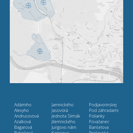
Adámiho
Jamnického
Podjavorinskej
Alexyho
Jasovská
Pod záhradami
Andrusovová
Jednota Slimák
Polianky
Azalková
Jilemnického
Považanec
Bagarová
Jurigovo nám
Banšelova
Bakošová
Kapicova
Prešovská