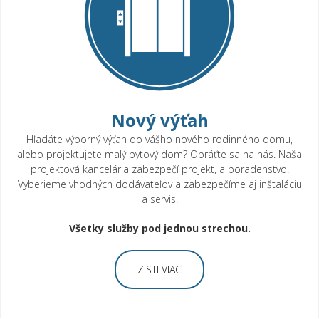
Základny servis
Kombinovaný servis
Komplexný servis
Videá výťahov
Cenník
Nový výťah
Hľadáte výborný výťah do vášho nového rodinného domu,
Elektrovýzbroj
alebo projektujete malý bytový dom? Obráťte sa na nás. Naša
Výťahové stroje
projektová kancelária zabezpečí projekt, a poradenstvo.
Vyberieme vhodných dodávateľov a zabezpečíme aj inštaláciu
Nosné prostriedky
a servis.
Kabíny
Všetky služby pod jednou strechou.
Rýchlostné regulátory
Šachtové dvere
ZISTI VIAC
Protiváhy
Rôzne