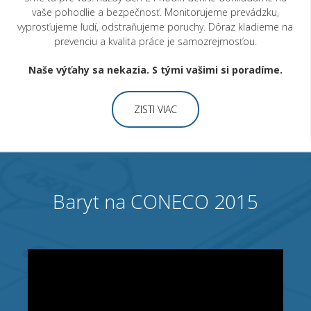
vaše pohodlie a bezpečnosť. Monitorujeme prevádzku,
vyprosťujeme ľudí, odstraňujeme poruchy. Dôraz kladieme na
prevenciu a kvalita práce je samozrejmosťou.
Naše výťahy sa nekazia. S tými vašimi si poradíme.
ZISTI VIAC
Baryt na CONECO 2015