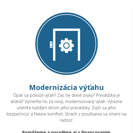
Prehliadky a skúšky
Servis
Generálne opravy a rekonštrukcie
Kto sme
Baryt na Coneco
Realizácie
Novinky
Najčastejšie otázky
Modernizácia výťahu
Kontakt
Opäť sa pokazil výťah? Zas tie divné zvuky? Prevádzka je
drahá? Vymeňte ho za nový, modernizovaný výťah. Výrazne
ušetríte každým dňom jeho prevádzky. Zvýši sa jeho
bezpečnosť a hlavne komfort. Strach z používania sa zmení na
radosť.
Pomôžeme a poradíme aj s financovaním