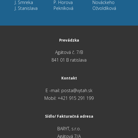
J. Smreka
P. Horova
Nováckeho
J. Stanislava
Pekníková
Ožvoldíková
Prevádzka
Agátová č. 7/B
841 01 B ratislava
Kontakt
E -mail: posta@vytah.sk
Mobil: +421 915 291 199
Sídlo/ Fakturačná adresa
BARYT, s.r.o.
Agátová 7/A