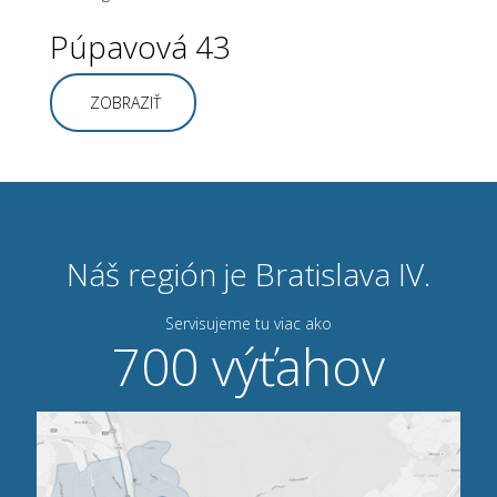
Púpavová 43
ZOBRAZIŤ
Náš región je Bratislava IV.
Servisujeme tu viac ako
700 výťahov