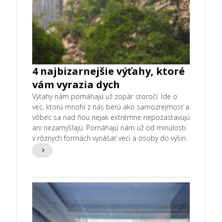
4 najbizarnejšie výťahy, ktoré
vám vyrazia dych
Výťahy nám pomáhajú už zopár storočí. Ide o
vec, ktorú mnohí z nás berú ako samozrejmosť a
vôbec sa nad ňou nejak extrémne nepozastavujú
ani nezamýšľajú. Pomáhajú nám už od minulosti
v rôznych formách vynášať veci a osoby do výšin.